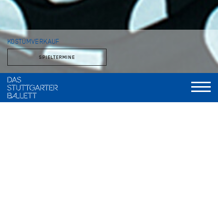
KOSTÜMVERKAUF
SPIELTERMINE
Im theatereigenen Fundusladen stehen Kostüme, Stoffe und
Accessoires zum Verkauf. Das Angebot verändert sich über
das Jahr, je nachdem, was der Fundus entbehren kann.
Kostümverkauf im Zentrallager der Staatstheater
Stuttgart
Zuckerfabrik 19, 70376 Stuttgart Bad Cannstatt
Anfahrt: U12, Bus 56, Haltestelle Bottroper Straße