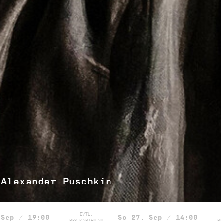
 Alexander Puschkin
EVTL.
 Sep / 19:00
So 27. Sep / 14:00
RESTKARTEN AN
R