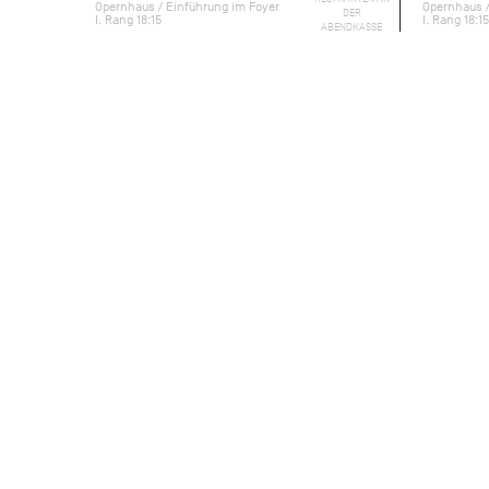
Opernhaus / Einführung im Foyer
Opernhaus /
DER
I. Rang 18:15
I. Rang 18:15
ABENDKASSE
Eine verpasste Chance, mehr als ein g
Lebemann Onegin weist die aufrichtig
übersieht, was für eine außergewöhnl
Mädchen verbirgt. Jahre später kehrt 
bitter erfahren, dass er zu spät kommt
Basierend auf Alexander Puschkins 
diese bewegende Geschichte ganz ohne 
Handlung klar und eindringlich vor d
Signaturstück, das weltweit als Meiste
außergewöhnliche Fähigkeit, Figuren v
Emotionen auf der Bühne zu gestalten
Mit großer Liebe zum Detail schuf Jü
Stimmung perfekt einfangen: die ländl
Geburtstagsfeier und den glanzvollen