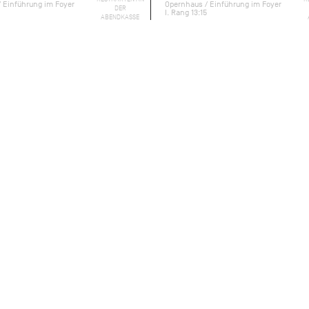
 Einführung im Foyer
Opernhaus / Einführung im Foyer
DER
I. Rang 13:15
ABENDKASSE
ebrochenes Herz. Der selbstgefällige
en Gefühle der jungen Tatjana zurück. Er
iche Frau sich hinter dem schüchternen
er voller Reue zurück. Doch Onegin muss
.
Versroman
Eugen Onegin
erzählt John Cranko
Worte. Allein durch Tanz entfaltet sich die
en Augen des Publikums. In seinem
rwerk gilt, zeigt Cranko seine
ielschichtig zu zeichnen und tiefe
.
rgen Rose Bühnenbild und Kostüme, die jede
iche Idylle, eine ausgelassene
 aristokratischen Ball. Ebenso abgestimmt