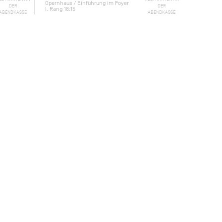
Opernhaus / Einführung im Foyer
DER
DER
I. Rang 18:15
ABENDKASSE
ABENDKASSE