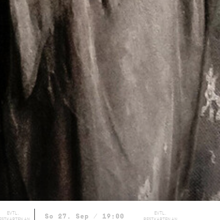
EVTL.
EVTL.
So 27. Sep / 19:00
ESTKARTEN AN
RESTKARTEN AN