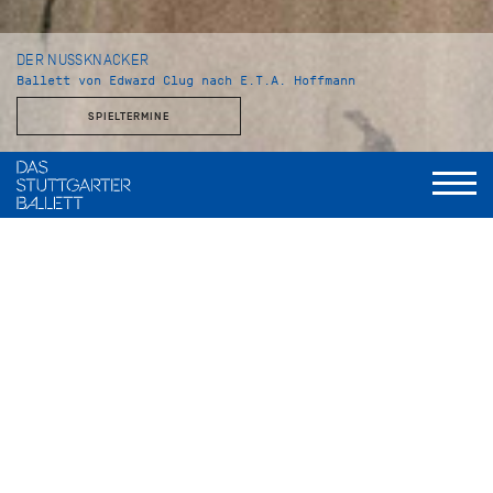
DER NUSSKNACKER
Ballett von Edward Clug nach E.T.A. Hoffmann
SPIELTERMINE
Choreografie und Inszenierung
Edward Clug
Musik
Peter Tschaikowsky
Bühnenbild und Kostüme
Jürgen Rose
Assistenz Libretto und Dramaturgie
Vivien Arnold
Licht
Valentin Däumler