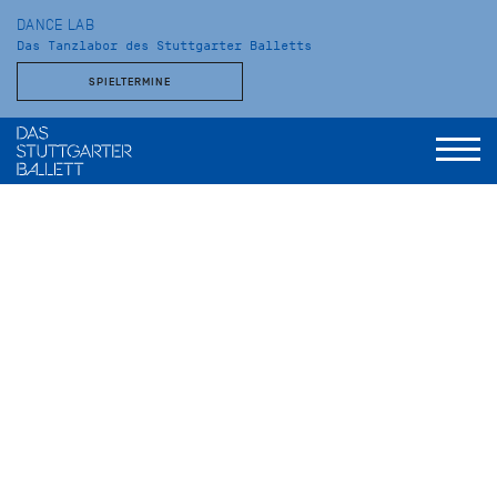
DANCE LAB
Das Tanzlabor des Stuttgarter Balletts
SPIELTERMINE
Das
Dance Lab
bietet Tänzer*innen des Stuttgarter Balletts
eine experimentelle Plattform, um jenseits gängiger Formate
Neues zu entwickeln. Ein perfektes Format für neugierige
Choreograf*innen, die keine Scheu vor Innovationen haben.
Und für Zuschauer*innen, die offen für Neues sind und mehr
über die Prozesse hinter der Kunst erfahren möchten.
WEITERE STÜCKE IN DIESER