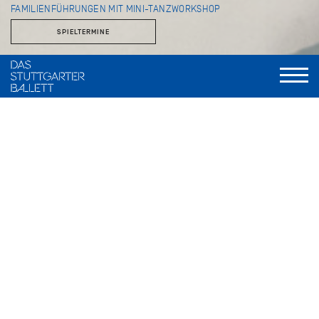
FAMILIENFÜHRUNGEN MIT MINI-TANZWORKSHOP
SPIELTERMINE
Einmal die Theaterräume betreten, die sonst dem Publikum
verborgen bleiben, und spielerisch Schritte aus großen
Handlungsballetten wie
Romeo und Julia
oder
Dornröschen
ausprobieren… Gemeinsam mit ihren Familien und geleitet
von der Ballettmeisterin für Kinder und Statisterie, Angelika
Bulfinsky, erleben Kinder bei den beliebten
Familienführungen, was es mit Bühnentanz und
Theaterzauber auf sich hat. Sie entdecken einen der größten
Theaterbetriebe weltweit mit seinen zahlreichen Werkstätten
wie der Kostümschneiderei, dem Theatermalsaal und dem
Kunstgewerbe. Beim anschließenden Tanzworkshop in den
Sälen, in denen auch die Profis des Stuttgarter Balletts
arbeiten, steht der Spaß an der Bewegung im Vordergrund.