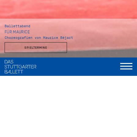
Ballettabend
FÜR MAURICE
Choreografien von Maurice Béjart
SPIELTERMINE
Musikalische Leitung
Wolfgang Heinz, Staatsorchester Stuttgart
Gaîté Parisienne
Choreografie
Maurice Béjart, nach einer Idee von Jacqueline Cartier
Musik
Jacques Offenbach