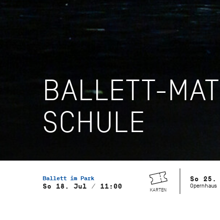
BALLETT-MAT
SCHULE
Ballett im Park
So 25.
Opernhaus
So 18. Jul / 11:00
KARTEN