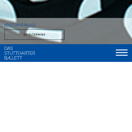
KOSTÜMVERKAUF
SPIELTERMINE
Im theatereigenen Fundusladen stehen Kostüme, Stoffe und
Accessoires zum Verkauf. Das Angebot verändert sich über
das Jahr, je nachdem, was der Fundus entbehren kann.
Kostümverkauf im Zentrallager der Staatstheater
Stuttgart
Zuckerfabrik 19, 70376 Stuttgart Bad Cannstatt
Anfahrt: U12, Bus 56, Haltestelle Bottroper Straße