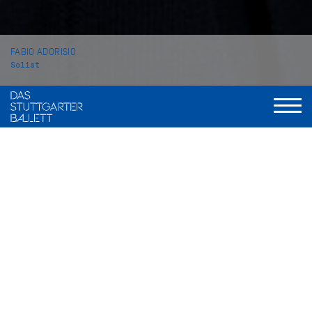
FABIO ADORISIO
Solist
VITA
Fabio Adorisio wurde in Cirie, Italien geboren. Zunächst
nahm er Ballettunterricht an der privaten Ballettschule
Academia danza Spettacolo in Ivrea. Im Jahr 2009 wechselte
er an die Ballettschule des Balletto di Toscana in Florenz,
bevor er im Jahr 2011 an die John Cranko Schule nach
Stuttgart kam. Dort machte er 2013 seinen Abschluss.
In der Spielzeit 2013/14 wurde Fabio Adorisio Eleve beim
Stuttgarter Ballett, eine Spielzeit später wurde er ins Corps de