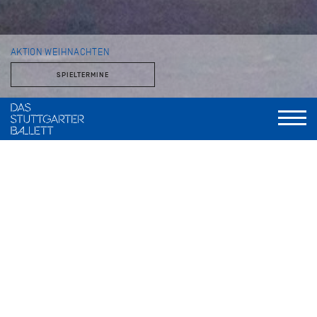
AKTION WEIHNACHTEN
SPIELTERMINE
Die John Cranko Schule und das Stuttgarter Ballett
Die John Cranko Schule und das Stuttgarter Ballett laden,
gemeinsam mit den Stuttgarter Nachrichten, zu einem
festlichen, gemischten Ballettprogramm, mit circa 60
Tänzer*innen, ins Opernhaus. Die Kartenerlöse kommen
einem guten Zweck zu. Ein wunderbares Balletterlebnis für
die ganze Familie!