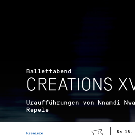
Ballettabend
CREATIONS XV
Uraufführungen von Nnamdi Nw
Repele
So 18.
Premiere