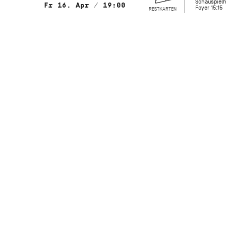
Schauspielh
Fr 16. Apr / 19:00
Foyer 15:15
RESTKARTEN
mit Choreografien von
Nnamdi Nwagwu, Demis Volpi, Vittoria
Girelli, Sasha Riva & Simone Repele