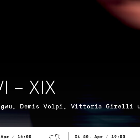
I – XIX
agwu, Demis Volpi, Vittoria Girelli 
 Apr / 16:00
Di 20. Apr / 19:00