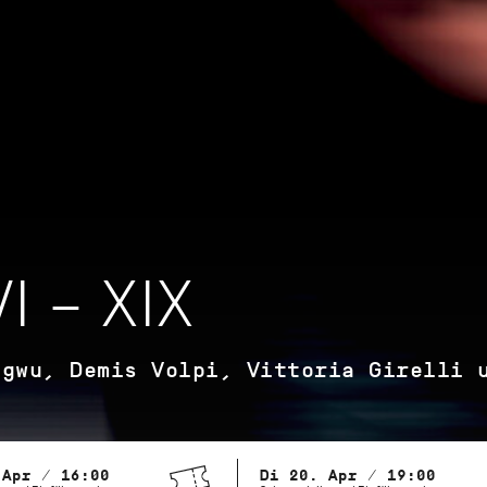
I – XIX
agwu, Demis Volpi, Vittoria Girelli 
 Apr / 16:00
Di 20. Apr / 19:00