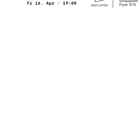
Schauspielh
Fr 16. Apr / 19:00
Foyer 15:15
RESTKARTEN
mit Choreografien von
Nnamdi Nwagwu, Demis Volpi, Vittoria
Girelli, Sasha Riva & Simone Repele