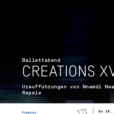
Ballettabend
CREATIONS XV
Uraufführungen von Nnamdi Nw
Repele
So 18.
Premiere