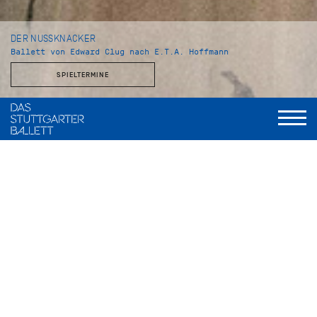
DER NUSSKNACKER
Ballett von Edward Clug nach E.T.A. Hoffmann
SPIELTERMINE
Choreografie und Inszenierung
Edward Clug
Musik
Peter Tschaikowsky
Bühnenbild und Kostüme
Jürgen Rose
Assistenz Libretto und Dramaturgie
Vivien Arnold
Licht
Valentin Däumler