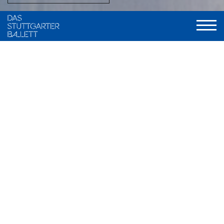
Musikalische Leitung
Wolfgang Heinz, Staatsorchester Stuttgart
Serenade
Choreografie
George Balanchine © The George Balanchine Trust
Musik
Peter Tschaikowsky
Kostüme
Karinska
Licht
Ronald Bates
Uraufführung
1. März 1935, American Ballet, Adelphi Theater, New York