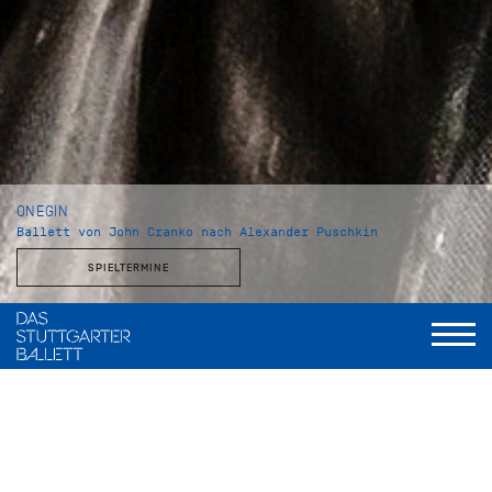
ONEGIN
Ballett von John Cranko nach Alexander Puschkin
SPIELTERMINE
Eine verpasste Chance, mehr als ein gebrochenes Herz. Der
selbstgefällige Lebemann Onegin weist die aufrichtigen
Gefühle der jungen Tatjana zurück. Er übersieht, was für eine
außergewöhnliche Frau sich hinter dem schüchternen