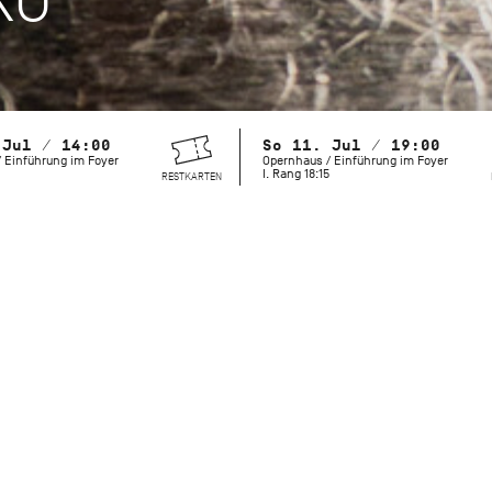
 Jul / 14:00
So 11. Jul / 19:00
 Einführung im Foyer
Opernhaus / Einführung im Foyer
I. Rang 18:15
RESTKARTEN
2027 wäre John Cranko 100 Jahre alt geworden. Berühmt wur
bewegenden Handlungsballette, doch auch seine weniger 
lösen große Emotionen auf der Bühne und beim Publikum a
Jubiläums bringt das Stuttgarter Ballett einige dieser selte
zurück auf die Bühne – aus tiefer Liebe zu unserem Choreog
Compagnie gegründet und fundamental geprägt hat.
Initialen R.B.M.E.
war Crankos Verbeugung vor seinen Tänzer
sein Vermächtnis. Die vier Sätze von Johannes Brahms’ Klav
Persönlichkeiten der Urbesetzung gewidmet: Richard Cragun,