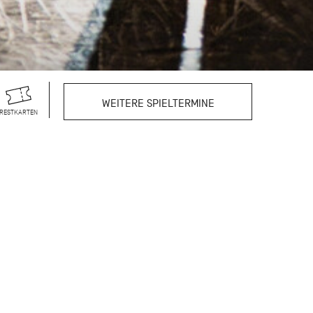
WEITERE SPIELTERMINE
RESTKARTEN
de er für seine
bekannten kurzen Werke
us. Zum Auftakt dieses
n getanzten Stücke
rafen, der die
*innen und ist zugleich
ierkonzert sind den
 Birgit Keil, Marcia