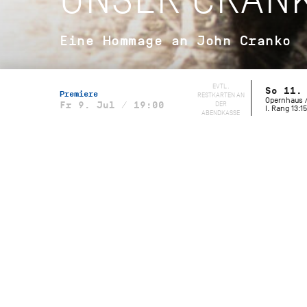
Eine Hommage an John Cranko
EVTL.
So 11.
Premiere
RESTKARTEN AN
Opernhaus /
DER
Fr 9. Jul / 19:00
I. Rang 13:15
ABENDKASSE
Musikalische Leitung
Wolfgang Heinz, Staatsorchester
Stuttgart
Initialen R.B.M.E.
Choreografie
John Cranko
Musik