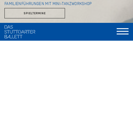
FAMILIENFÜHRUNGEN MIT MINI-TANZWORKSHOP
SPIELTERMINE
Einmal die Theaterräume betreten, die sonst dem Publikum
verborgen bleiben, und spielerisch Schritte aus großen
Handlungsballetten wie
Romeo und Julia
oder
Dornröschen
ausprobieren… Gemeinsam mit ihren Familien und geleitet
von der Ballettmeisterin für Kinder und Statisterie, Angelika
Bulfinsky, erleben Kinder bei den beliebten
Familienführungen, was es mit Bühnentanz und
Theaterzauber auf sich hat. Sie entdecken einen der größten
Theaterbetriebe weltweit mit seinen zahlreichen Werkstätten
wie der Kostümschneiderei, dem Theatermalsaal und dem
Kunstgewerbe. Beim anschließenden Tanzworkshop in den
Sälen, in denen auch die Profis des Stuttgarter Balletts
arbeiten, steht der Spaß an der Bewegung im Vordergrund.