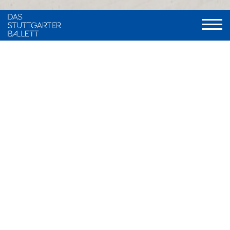
Sprache
Deutsch
Treffpunkt
Urbansplatz 6, 70182 Stuttgart
Dauer
90 Minuten
Bei einer Führung durch die neue John Cranko Schule
können Sie Bemerkenswertes über das neue
architektonische Highlight Stuttgarts lernen. Dabei erfahren
Sie alles Wissenswerte über die Ausbildung an der John
Cranko Schule und können einen Blick in die Probensäle
werfen, die das Stuttgarter Ballett nutzt.
Urbansplatz 6,
Treffpunkt ist der untere Eingang der Schule,