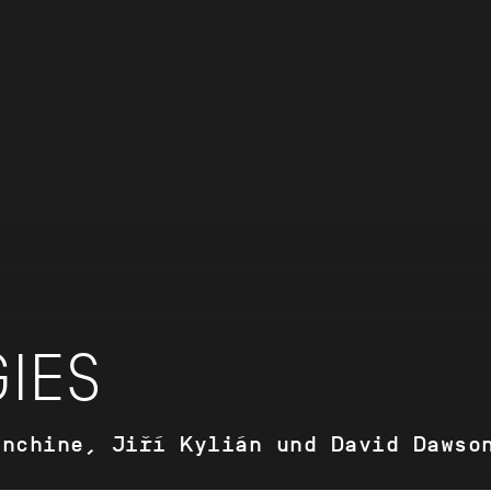
IES
anchine, Jiří Kylián und David Dawso