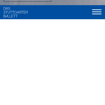
Musikalische Leitung
Wolfgang Heinz, Staatsorchester Stuttgart
Serenade
Choreografie
George Balanchine © The George Balanchine Trust
Musik
Peter Tschaikowsky
Kostüme
Karinska
Licht
Ronald Bates
Uraufführung
1. März 1935, American Ballet, Adelphi Theater, New York