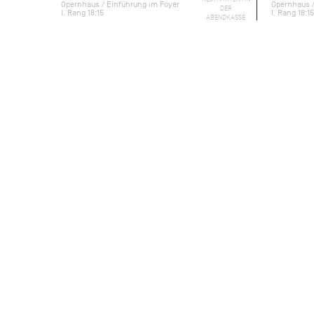
Opernhaus / Einführung im Foyer
Opernhaus /
DER
I. Rang 18:15
I. Rang 18:15
ABENDKASSE
Eine verpasste Chance, mehr als ein g
Lebemann Onegin weist die aufrichtig
übersieht, was für eine außergewöhnl
Mädchen verbirgt. Jahre später kehrt 
bitter erfahren, dass er zu spät kommt
Basierend auf Alexander Puschkins 
diese bewegende Geschichte ganz ohne 
Handlung klar und eindringlich vor d
Signaturstück, das weltweit als Meiste
außergewöhnliche Fähigkeit, Figuren v
Emotionen auf der Bühne zu gestalten
Mit großer Liebe zum Detail schuf Jü
Stimmung perfekt einfangen: die ländl
Geburtstagsfeier und den glanzvollen