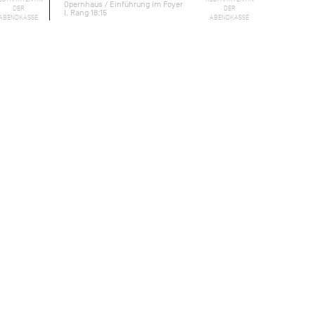
Opernhaus / Einführung im Foyer
DER
DER
I. Rang 18:15
ABENDKASSE
ABENDKASSE