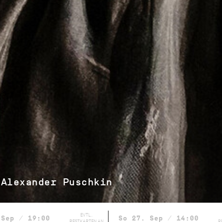
 Alexander Puschkin
EVTL.
 Sep / 19:00
So 27. Sep / 14:00
RESTKARTEN AN
R