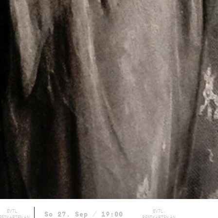
EVTL.
EVTL.
So 27. Sep / 19:00
ESTKARTEN AN
RESTKARTEN AN