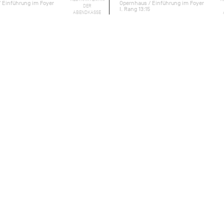
 Einführung im Foyer
Opernhaus / Einführung im Foyer
DER
I. Rang 13:15
ABENDKASSE
ebrochenes Herz. Der selbstgefällige
en Gefühle der jungen Tatjana zurück. Er
iche Frau sich hinter dem schüchternen
er voller Reue zurück. Doch Onegin muss
.
Versroman
Eugen Onegin
erzählt John Cranko
Worte. Allein durch Tanz entfaltet sich die
en Augen des Publikums. In seinem
rwerk gilt, zeigt Cranko seine
ielschichtig zu zeichnen und tiefe
.
rgen Rose Bühnenbild und Kostüme, die jede
iche Idylle, eine ausgelassene
 aristokratischen Ball. Ebenso abgestimmt