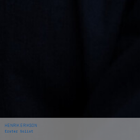
HENRIK ERIKSON
Erster Solist