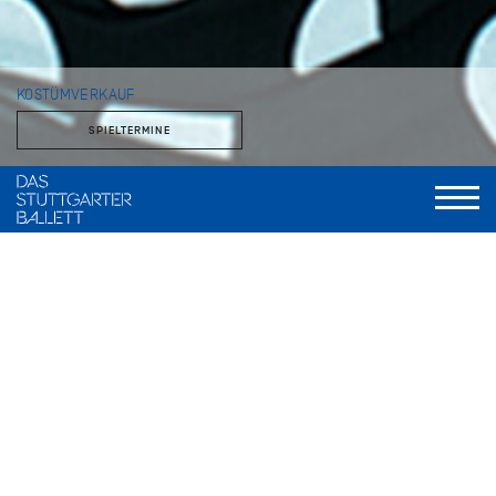
KOSTÜMVERKAUF
SPIELTERMINE
Im theatereigenen Fundusladen stehen Kostüme, Stoffe und
Accessoires zum Verkauf. Das Angebot verändert sich über
das Jahr, je nachdem, was der Fundus entbehren kann.
Kostümverkauf im Zentrallager der Staatstheater
Stuttgart
Zuckerfabrik 19, 70376 Stuttgart Bad Cannstatt
Anfahrt: U12, Bus 56, Haltestelle Bottroper Straße