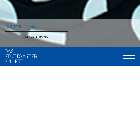
KOSTÜMVERKAUF
SPIELTERMINE
Im theatereigenen Fundusladen stehen Kostüme, Stoffe und
Accessoires zum Verkauf. Das Angebot verändert sich über
das Jahr, je nachdem, was der Fundus entbehren kann.
Kostümverkauf im Zentrallager der Staatstheater
Stuttgart
Zuckerfabrik 19, 70376 Stuttgart Bad Cannstatt
Anfahrt: U12, Bus 56, Haltestelle Bottroper Straße