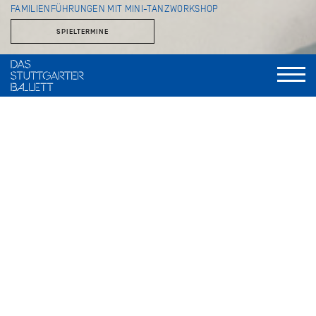
FAMILIENFÜHRUNGEN MIT MINI-TANZWORKSHOP
SPIELTERMINE
Einmal die Theaterräume betreten, die sonst dem Publikum
verborgen bleiben, und spielerisch Schritte aus großen
Handlungsballetten wie
Romeo und Julia
oder
Dornröschen
ausprobieren… Gemeinsam mit ihren Familien und geleitet
von der Ballettmeisterin für Kinder und Statisterie, Angelika
Bulfinsky, erleben Kinder bei den beliebten
Familienführungen, was es mit Bühnentanz und
Theaterzauber auf sich hat. Sie entdecken einen der größten
Theaterbetriebe weltweit mit seinen zahlreichen Werkstätten
wie der Kostümschneiderei, dem Theatermalsaal und dem
Kunstgewerbe. Beim anschließenden Tanzworkshop in den
Sälen, in denen auch die Profis des Stuttgarter Balletts
arbeiten, steht der Spaß an der Bewegung im Vordergrund.