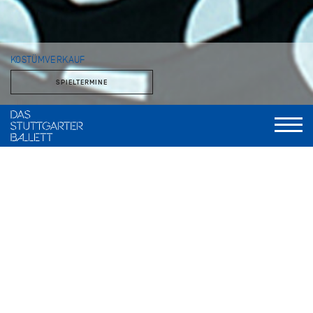
KOSTÜMVERKAUF
SPIELTERMINE
Im theatereigenen Fundusladen stehen Kostüme, Stoffe und
Accessoires zum Verkauf. Das Angebot verändert sich über
das Jahr, je nachdem, was der Fundus entbehren kann.
Kostümverkauf im Zentrallager der Staatstheater
Stuttgart
Zuckerfabrik 19, 70376 Stuttgart Bad Cannstatt
Anfahrt: U12, Bus 56, Haltestelle Bottroper Straße