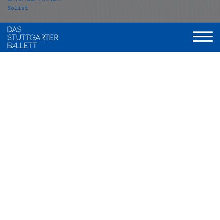
Solist
VITA
Satchel Tanner wurde in Kalifornien (USA) geboren und
wuchs in Arizona auf. Im Jahr 2007 begann er seine
Ballettausbildung an der Schule des Ballet Arizona. Im Jahr
2013 wechselte er an die Master Ballet Academy in
Scottsdale, wo er 2015 seine Ausbildung abschloss. 2014
nahm er an der Beijing International Ballet and Choreography
Competition teil und gewann den Special Jury Award. Ein
Jahr später gewann er beim Youth America Grand Prix 2015
in New York den 1. Platz in der Senior Division und erhielt
einen Vertrag mit der American Ballet Theatre Studio
Company.
Von 2015 bis 2016 tanzte Satchel Tanner bei der ABT Studio
Company, anschließend war er Mitglied der Junior Company