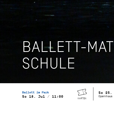
BALLETT-MAT
SCHULE
Ballett im Park
So 25.
Opernhaus
So 18. Jul / 11:00
KARTEN