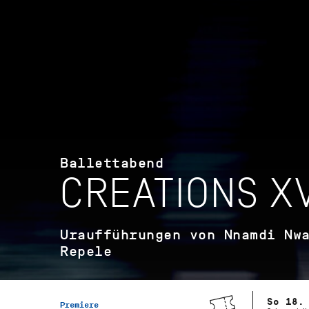
Ballettabend
CREATIONS XV
Uraufführungen von Nnamdi Nw
Repele
So 18.
Premiere