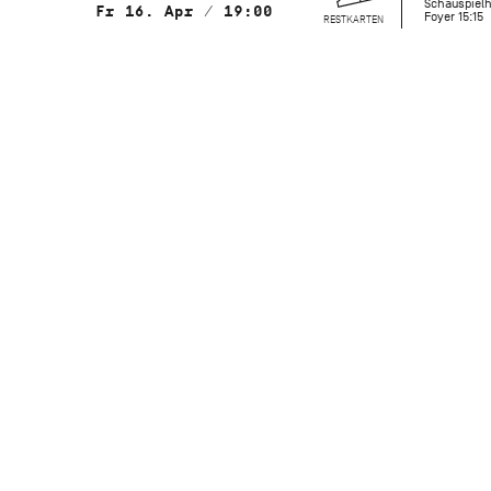
Schauspielh
Fr 16. Apr / 19:00
Foyer 15:15
RESTKARTEN
mit Choreografien von
Nnamdi Nwagwu, Demis Volpi, Vittoria
Girelli, Sasha Riva & Simone Repele