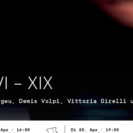
I – XIX
agwu, Demis Volpi, Vittoria Girelli 
 Apr / 16:00
Di 20. Apr / 19:00