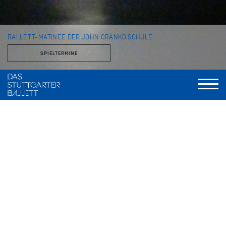
BALLETT-MATINEE DER JOHN CRANKO SCHULE
SPIELTERMINE
mit Schüler*innen der John Cranko Schule
im Opernhaus
Im Opernhaus präsentieren sich die Talente der John Cranko
Schule für das Publikum. Die Schüler*innen beweisen bei
ihrem Programm, dass sie das klassische wie das moderne
Fach beherrschen und stecken mit ihrer Tanzfreude Groß
und Klein an – der ultimative Tanzgenuss!