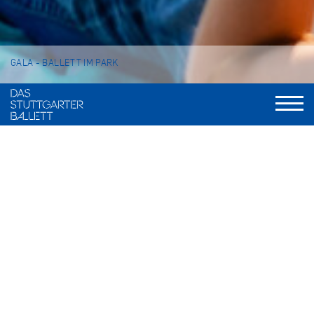
GALA - BALLETT IM PARK
Auszug aus "Schwanensee"
Auszug aus "Dornröschen"
Auzug aus "Der Widerspenstigen
Zähmung"
Auszug aus "Romeo und Julia"