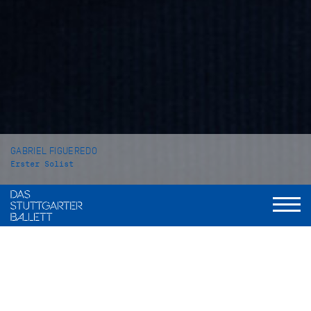
GABRIEL FIGUEREDO
Erster Solist
VITA
Gabriel Figueredo wurde im brasilianischen Novo Hamburgo
geboren und wuchs in Taquara und São Paulo auf. Zunächst
nahm er Ballettunterricht an der Schule Andanças de Rita
Candemil in Taquara, bevor er 2010 an das Tanzzentrum