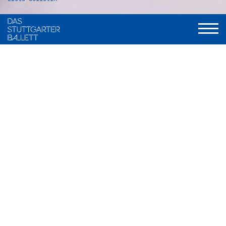
VITA
Geboren und aufgewachsen in Almaty, Kasachstan, begann
Anna Osadcenko ihre Ausbildung an der dortigen Academie
A. B. Selesnew. Im September 2000 wechselte sie an die
John Cranko Schule in Stuttgart, an der sie 2001 ihren
Abschluss machte. Im Januar 2000 nahm Anna Osadcenko
mit der Kitri-Variation aus
Don Quijote
(nach Marius Petipa)
sowie dem Stück
Pizzicato
, das Christian Spuck,
Hauschoreograph beim Stuttgarter Ballett, eigens für sie
kreiert hatte, beim Prix de Lausanne teil, aus dem sie als
Gewinnerin des Prix d’espoir hervorging.
In der Kritikerumfrage des Tanzmagazins Dance Europe
wurde Anna Osadcenko 2014 für ihren Part in dem Pas de
deux
Fanfare LX
in der Kategorie Profilierte Tänzerin genannt.