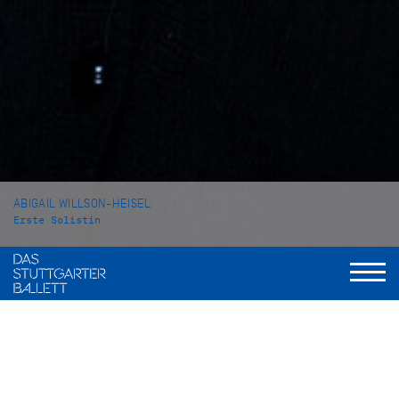
ABIGAIL WILLSON-HEISEL
Erste Solistin
VITA
Abigail Willson-Heisel stammt aus Bethesda, Maryland/USA
und wuchs in Virginia auf. Ihren Ballettunterricht erhielt sie
an der Academy of Russian Ballet in Virginia, bevor sie im