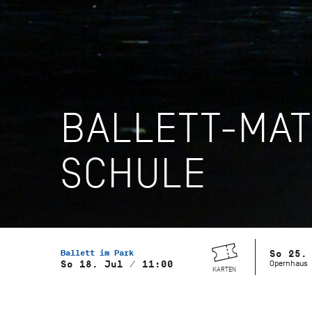
BALLETT-MAT
SCHULE
Ballett im Park
So 25.
Opernhaus
So 18. Jul / 11:00
KARTEN