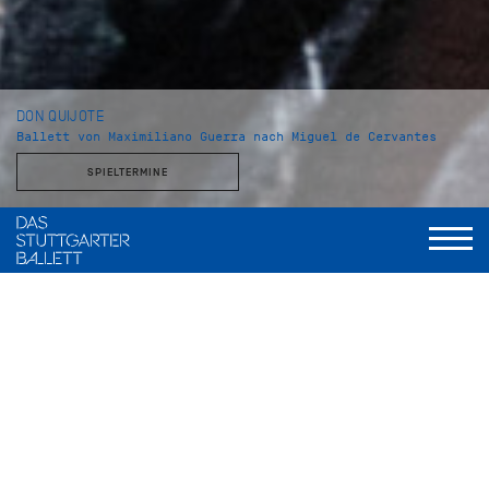
DON QUIJOTE
Ballett von Maximiliano Guerra nach Miguel de Cervantes
SPIELTERMINE
Choreografie und Inszenierung
Maximiliano Guerra, frei nach traditionellen Fassungen von
Marius Petipa und Alexander A. Gorski
Musik
Ludwig Minkus u.a.
Bühne und Kostüme
Ramon B. Ivars
Licht
Olli-Pekka Koivunen, neu gestaltet von Valentin Däumler