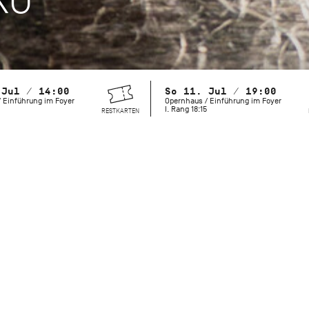
 Jul / 14:00
So 11. Jul / 19:00
 Einführung im Foyer
Opernhaus / Einführung im Foyer
I. Rang 18:15
RESTKARTEN
2027 wäre John Cranko 100 Jahre alt geworden. Berühmt wur
bewegenden Handlungsballette, doch auch seine weniger 
lösen große Emotionen auf der Bühne und beim Publikum a
Jubiläums bringt das Stuttgarter Ballett einige dieser selte
zurück auf die Bühne – aus tiefer Liebe zu unserem Choreog
Compagnie gegründet und fundamental geprägt hat.
Initialen R.B.M.E.
war Crankos Verbeugung vor seinen Tänzer
sein Vermächtnis. Die vier Sätze von Johannes Brahms’ Klav
Persönlichkeiten der Urbesetzung gewidmet: Richard Cragun,