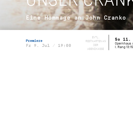
Eine Hommage an John Cranko
EVTL.
So 11.
Premiere
RESTKARTEN AN
Opernhaus /
DER
Fr 9. Jul / 19:00
I. Rang 13:15
ABENDKASSE
Musikalische Leitung
Wolfgang Heinz, Staatsorchester
Stuttgart
Initialen R.B.M.E.
Choreografie
John Cranko
Musik