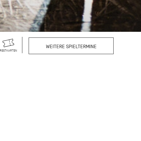
WEITERE SPIELTERMINE
RESTKARTEN
de er für seine
bekannten kurzen Werke
us. Zum Auftakt dieses
n getanzten Stücke
rafen, der die
*innen und ist zugleich
ierkonzert sind den
 Birgit Keil, Marcia