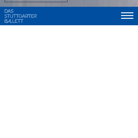
Musikalische Leitung
Wolfgang Heinz, Staatsorchester Stuttgart
Serenade
Choreografie
George Balanchine © The George Balanchine Trust
Musik
Peter Tschaikowsky
Kostüme
Karinska
Licht
Ronald Bates
Uraufführung
1. März 1935, American Ballet, Adelphi Theater, New York