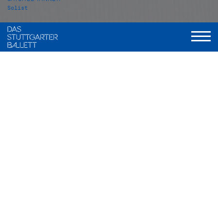
Solist
VITA
Satchel Tanner wurde in Kalifornien (USA) geboren und
wuchs in Arizona auf. Im Jahr 2007 begann er seine
Ballettausbildung an der Schule des Ballet Arizona. Im Jahr
2013 wechselte er an die Master Ballet Academy in
Scottsdale, wo er 2015 seine Ausbildung abschloss. 2014
nahm er an der Beijing International Ballet and Choreography
Competition teil und gewann den Special Jury Award. Ein
Jahr später gewann er beim Youth America Grand Prix 2015
in New York den 1. Platz in der Senior Division und erhielt
einen Vertrag mit der American Ballet Theatre Studio
Company.
Von 2015 bis 2016 tanzte Satchel Tanner bei der ABT Studio
Company, anschließend war er Mitglied der Junior Company