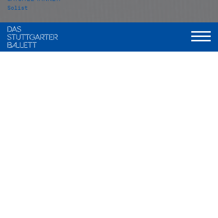
Solist
VITA
Satchel Tanner wurde in Kalifornien (USA) geboren und
wuchs in Arizona auf. Im Jahr 2007 begann er seine
Ballettausbildung an der Schule des Ballet Arizona. Im Jahr
2013 wechselte er an die Master Ballet Academy in
Scottsdale, wo er 2015 seine Ausbildung abschloss. 2014
nahm er an der Beijing International Ballet and Choreography
Competition teil und gewann den Special Jury Award. Ein
Jahr später gewann er beim Youth America Grand Prix 2015
in New York den 1. Platz in der Senior Division und erhielt
einen Vertrag mit der American Ballet Theatre Studio
Company.
Von 2015 bis 2016 tanzte Satchel Tanner bei der ABT Studio
Company, anschließend war er Mitglied der Junior Company