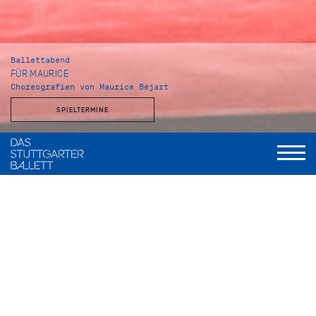
Ballettabend
FÜR MAURICE
Choreografien von Maurice Béjart
SPIELTERMINE
Musikalische Leitung
Wolfgang Heinz, Staatsorchester Stuttgart
Gaîté Parisienne
Choreografie
Maurice Béjart, nach einer Idee von Jacqueline Cartier
Musik
Jacques Offenbach