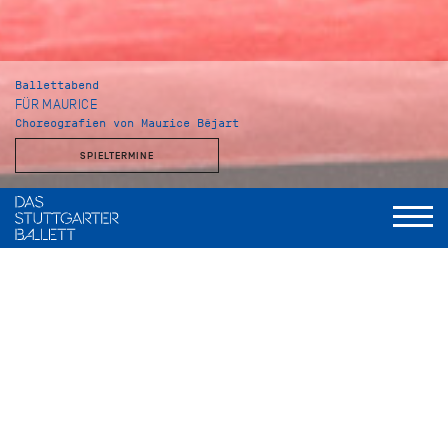
Ballettabend
FÜR MAURICE
Choreografien von Maurice Béjart
SPIELTERMINE
Musikalische Leitung
Wolfgang Heinz, Staatsorchester Stuttgart
Gaîté Parisienne
Choreografie
Maurice Béjart, nach einer Idee von Jacqueline Cartier
Musik
Jacques Offenbach