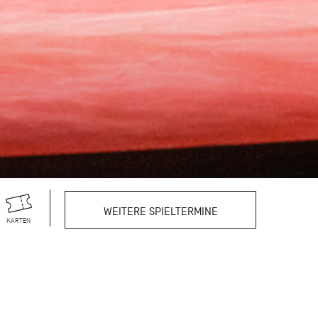
WEITERE SPIELTERMINE
KARTEN
eherrschte aber ebenso
on provokanten Arbeiten
 oder zum Schwärmen