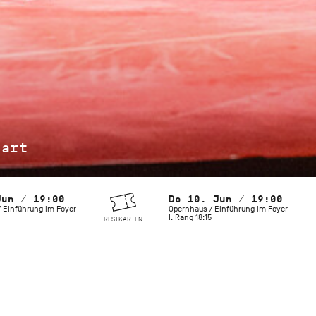
jart
Jun / 19:00
Do 10. Jun / 19:00
 Einführung im Foyer
Opernhaus / Einführung im Foyer
I. Rang 18:15
RESTKARTEN
Maurice Béjart schuf große Revuen und Bühnenspektakel, b
die leise, reduzierte Form. Sein vielseitiges Oeuvre reicht v
bis hin zu mystisch inspirierten Balletten, die aufwühlen