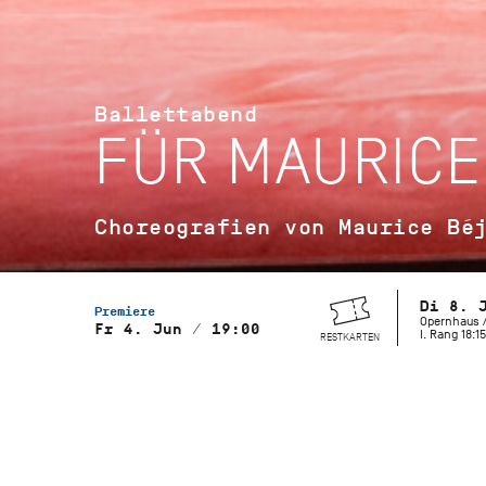
Ballettabend
FÜR MAURICE
Choreografien von Maurice Bé
Di 8. 
Premiere
Opernhaus /
Fr 4. Jun / 19:00
I. Rang 18:15
RESTKARTEN
Musikalische Leitung
Wolfgang Heinz, Staatsorchester
Stuttgart