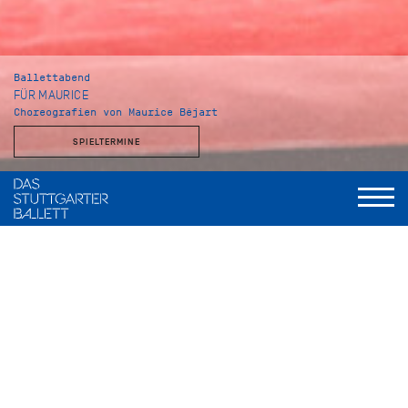
Ballettabend
FÜR MAURICE
Choreografien von Maurice Béjart
SPIELTERMINE
Musikalische Leitung
Wolfgang Heinz, Staatsorchester Stuttgart
Gaîté Parisienne
Choreografie
Maurice Béjart, nach einer Idee von Jacqueline Cartier
Musik
Jacques Offenbach