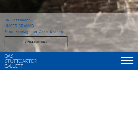
Ballettabend
UNSER CRANKO
Eine Hommage an John Cranko
SPIELTERMINE
Musikalische Leitung
Wolfgang Heinz, Staatsorchester Stuttgart
Initialen R.B.M.E.
Choreografie
John Cranko
Musik
Johannes Brahms
Bühne und Kostüme