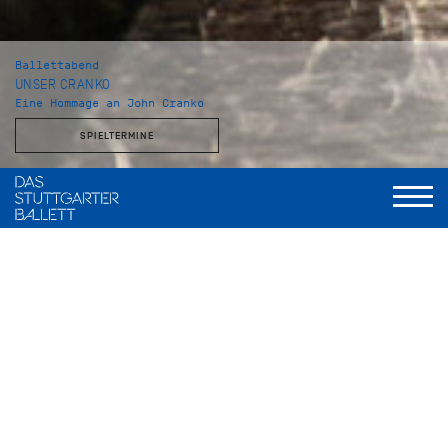
Ballettabend
UNSER CRANKO
Eine Hommage an John Cranko
SPIELTERMINE
Musikalische Leitung
Wolfgang Heinz, Staatsorchester Stuttgart
Initialen R.B.M.E.
Choreografie
John Cranko
Musik
Johannes Brahms
Bühne und Kostüme