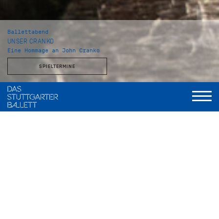
Ballettabend
UNSER CRANKO
Eine Hommage an John Cranko
SPIELTERMINE
Musikalische Leitung
Wolfgang Heinz, Staatsorchester Stuttgart
Initialen R.B.M.E.
Choreografie
John Cranko
Musik
Johannes Brahms
Bühne und Kostüme