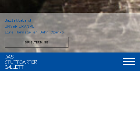
Ballettabend
UNSER CRANKO
Eine Hommage an John Cranko
SPIELTERMINE
Musikalische Leitung
Wolfgang Heinz, Staatsorchester Stuttgart
Initialen R.B.M.E.
Choreografie
John Cranko
Musik
Johannes Brahms
Bühne und Kostüme